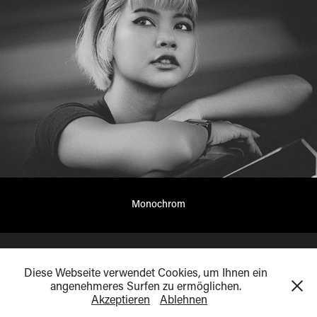
Monochrom
Diese Webseite verwendet Cookies, um Ihnen ein
angenehmeres Surfen zu ermöglichen.
©2018-2026 Pascal Gruber, all Rights reserved
Akzeptieren
Ablehnen